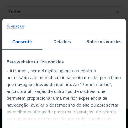
DATA DE INÍCIO
DATA DE FIM
Consentir
Detalhes
Sobre os cookies
ORDENAR POR
Este website utiliza cookies
Utilizamos, por definição, apenas os cookies
necessários ao normal funcionamento do site, permitindo
que navegue através do mesmo. Ao "Permitir todos",
autoriza a utilização de outro tipo de cookies, que
permitem proporcionar uma melhor experiência de
navegação, avaliar o desempenho do site ou apresentar
as melhores ofertas de produtos e serviços, de acordo
com as suas preferências. Se pretender escolher os
tipos de cookies, clique em "Personalizar". Saiba mais