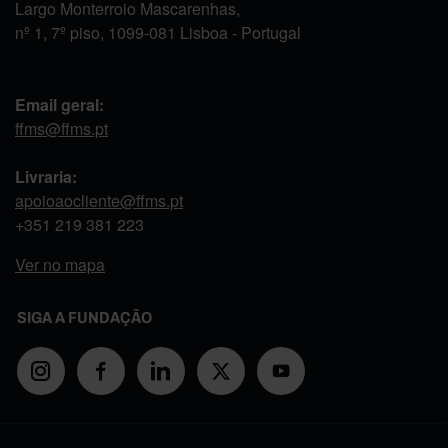
Largo Monterroio Mascarenhas,
nº 1, 7º piso, 1099-081 Lisboa - Portugal
Email geral:
ffms@ffms.pt
Livraria:
apoioaocliente@ffms.pt
+351
219 381 223
Ver no mapa
SIGA A FUNDAÇÃO