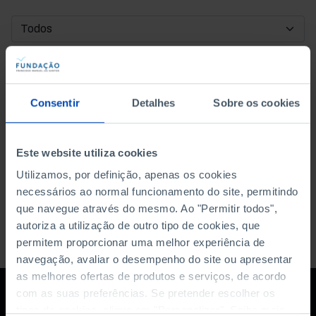
DATA DE INÍCIO
DATA DE FIM
Consentir
Detalhes
Sobre os cookies
ORDENAR POR
Este website utiliza cookies
Utilizamos, por definição, apenas os cookies
necessários ao normal funcionamento do site, permitindo
que navegue através do mesmo. Ao "Permitir todos",
autoriza a utilização de outro tipo de cookies, que
permitem proporcionar uma melhor experiência de
navegação, avaliar o desempenho do site ou apresentar
as melhores ofertas de produtos e serviços, de acordo
com as suas preferências. Se pretender escolher os
tipos de cookies, clique em "Personalizar". Saiba mais