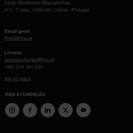
Largo Monterroio Mascarenhas,
nº 1, 7º piso, 1099-081 Lisboa - Portugal
Email geral:
ffms@ffms.pt
Livraria:
apoioaocliente@ffms.pt
+351
219 381 223
Ver no mapa
SIGA A FUNDAÇÃO