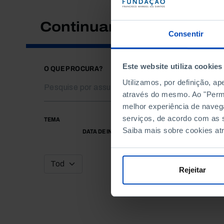
Continuar a pesquisar
Consentir
Este website utiliza cookies
O QUE PROCURA?
Utilizamos, por definição, a
através do mesmo. Ao "Permit
melhor experiência de naveg
serviços, de acordo com as s
TEMA
Saiba mais sobre cookies at
DATA DE INÍCIO
Rejeitar