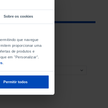
Sobre os cookies
 permitindo que navegue
permitem proporcionar uma
fertas de produtos e
ique em "Personalizar".
es
.
ORDENAR POR
Permitir todos