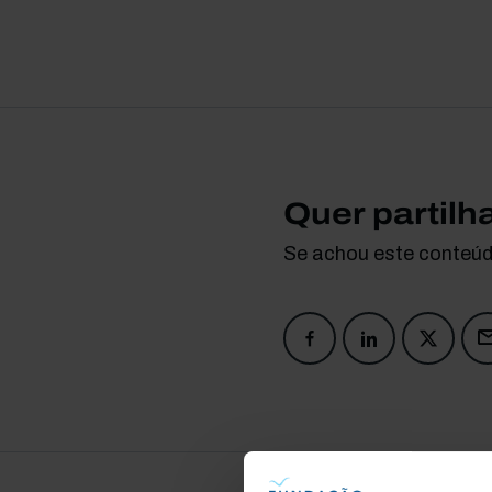
Quer partilh
Se achou este conteúdo