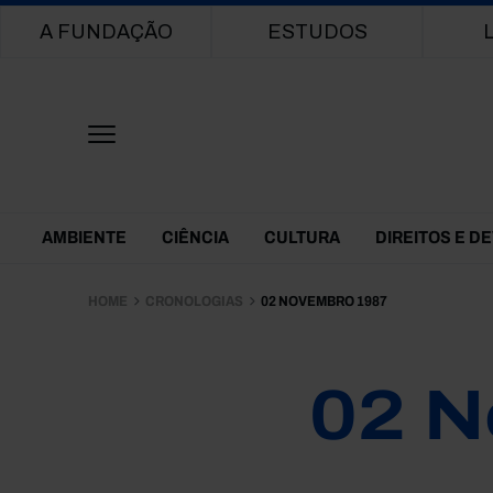
Main navigation
A FUNDAÇÃO
ESTUDOS
Themes Menu
AMBIENTE
CIÊNCIA
CULTURA
DIREITOS E D
HOME
CRONOLOGIAS
02 NOVEMBRO 1987
02 N