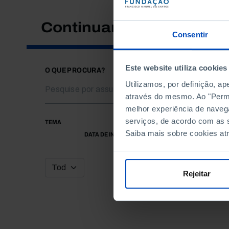
Continuar a pesquisar
Consentir
Este website utiliza cookies
O QUE PROCURA?
Utilizamos, por definição, a
através do mesmo. Ao "Permit
melhor experiência de naveg
serviços, de acordo com as s
TEMA
Saiba mais sobre cookies at
DATA DE INÍCIO
Rejeitar