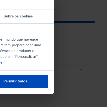
Sobre os cookies
 permitindo que navegue
permitem proporcionar uma
fertas de produtos e
ique em "Personalizar".
es
.
ORDENAR POR
Permitir todos