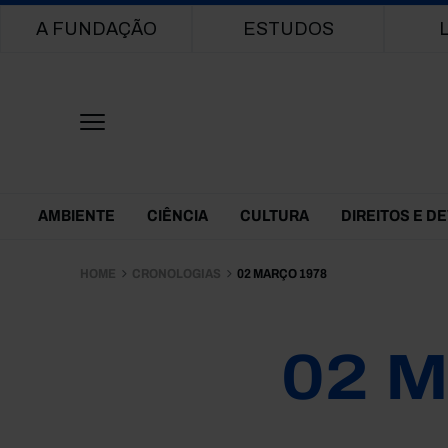
Main navigation
A FUNDAÇÃO
ESTUDOS
Themes Menu
AMBIENTE
CIÊNCIA
CULTURA
DIREITOS E D
HOME
CRONOLOGIAS
02 MARÇO 1978
02 M