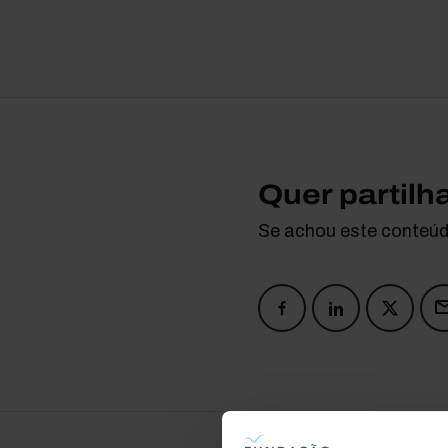
Quer partilh
Se achou este conteúdo