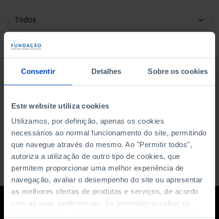
DATA DE INÍCIO
DATA DE FIM
Consentir
Detalhes
Sobre os cookies
ORDENAR POR
Este website utiliza cookies
Utilizamos, por definição, apenas os cookies
necessários ao normal funcionamento do site, permitindo
que navegue através do mesmo. Ao "Permitir todos",
autoriza a utilização de outro tipo de cookies, que
permitem proporcionar uma melhor experiência de
navegação, avaliar o desempenho do site ou apresentar
as melhores ofertas de produtos e serviços, de acordo
com as suas preferências. Se pretender escolher os
tipos de cookies, clique em "Personalizar". Saiba mais