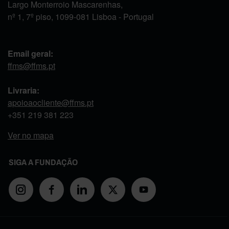
Largo Monterroio Mascarenhas,
nº 1, 7º piso, 1099-081 Lisboa - Portugal
Email geral:
ffms@ffms.pt
Livraria:
apoioaocliente@ffms.pt
+351
219 381 223
Ver no mapa
SIGA A FUNDAÇÃO