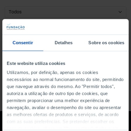
DATA DE INÍCIO
DATA DE FIM
Consentir
Detalhes
Sobre os cookies
ORDENAR POR
Este website utiliza cookies
Utilizamos, por definição, apenas os cookies
necessários ao normal funcionamento do site, permitindo
que navegue através do mesmo. Ao "Permitir todos",
autoriza a utilização de outro tipo de cookies, que
permitem proporcionar uma melhor experiência de
navegação, avaliar o desempenho do site ou apresentar
as melhores ofertas de produtos e serviços, de acordo
com as suas preferências. Se pretender escolher os
tipos de cookies, clique em "Personalizar". Saiba mais