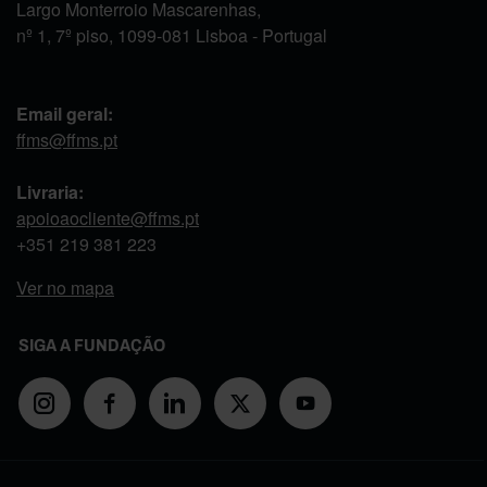
Largo Monterroio Mascarenhas,
nº 1, 7º piso, 1099-081 Lisboa - Portugal
Email geral:
ffms@ffms.pt
Livraria:
apoioaocliente@ffms.pt
+351
219 381 223
Ver no mapa
SIGA A FUNDAÇÃO