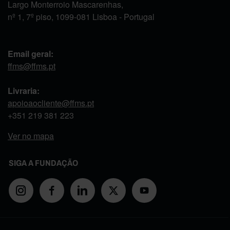
Largo Monterroio Mascarenhas,
nº 1, 7º piso, 1099-081 Lisboa - Portugal
Email geral:
ffms@ffms.pt
Livraria:
apoioaocliente@ffms.pt
+351
219 381 223
Ver no mapa
SIGA A FUNDAÇÃO