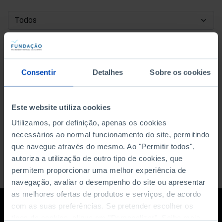
DATA DE INÍCIO
DATA DE FIM
Consentir
Detalhes
Sobre os cookies
ORDENAR POR
Este website utiliza cookies
Utilizamos, por definição, apenas os cookies
necessários ao normal funcionamento do site, permitindo
que navegue através do mesmo. Ao "Permitir todos",
autoriza a utilização de outro tipo de cookies, que
permitem proporcionar uma melhor experiência de
navegação, avaliar o desempenho do site ou apresentar
as melhores ofertas de produtos e serviços, de acordo
com as suas preferências. Se pretender escolher os
tipos de cookies, clique em "Personalizar". Saiba mais