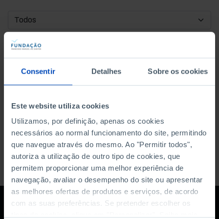
DATA DE INÍCIO
DATA DE FIM
Consentir
Detalhes
Sobre os cookies
ORDENAR POR
Este website utiliza cookies
Utilizamos, por definição, apenas os cookies
necessários ao normal funcionamento do site, permitindo
que navegue através do mesmo. Ao "Permitir todos",
autoriza a utilização de outro tipo de cookies, que
permitem proporcionar uma melhor experiência de
navegação, avaliar o desempenho do site ou apresentar
as melhores ofertas de produtos e serviços, de acordo
com as suas preferências. Se pretender escolher os
tipos de cookies, clique em "Personalizar". Saiba mais