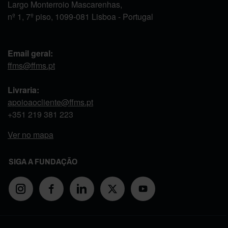
Largo Monterroio Mascarenhas,
nº 1, 7º piso, 1099-081 Lisboa - Portugal
Email geral:
ffms@ffms.pt
Livraria:
apoioaocliente@ffms.pt
+351
219 381 223
Ver no mapa
SIGA A FUNDAÇÃO