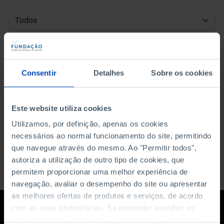
DATA DE INÍCIO
DATA DE FIM
Consentir
Detalhes
Sobre os cookies
ORDENAR POR
Este website utiliza cookies
Utilizamos, por definição, apenas os cookies
necessários ao normal funcionamento do site, permitindo
que navegue através do mesmo. Ao "Permitir todos",
autoriza a utilização de outro tipo de cookies, que
permitem proporcionar uma melhor experiência de
navegação, avaliar o desempenho do site ou apresentar
as melhores ofertas de produtos e serviços, de acordo
com as suas preferências. Se pretender escolher os
tipos de cookies, clique em "Personalizar". Saiba mais