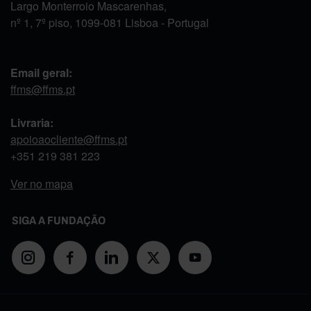
Largo Monterroio Mascarenhas,
nº 1, 7º piso, 1099-081 Lisboa - Portugal
Email geral:
ffms@ffms.pt
Livraria:
apoioaocliente@ffms.pt
+351
219 381 223
Ver no mapa
SIGA A FUNDAÇÃO