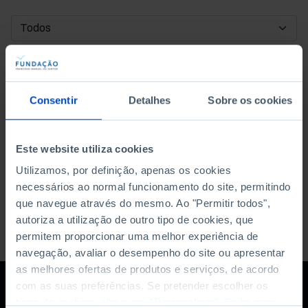
DATA DE INÍCIO
DATA DE FIM
Consentir
Detalhes
Sobre os cookies
ORDENAR POR
Este website utiliza cookies
Utilizamos, por definição, apenas os cookies
necessários ao normal funcionamento do site, permitindo
que navegue através do mesmo. Ao "Permitir todos",
autoriza a utilização de outro tipo de cookies, que
permitem proporcionar uma melhor experiência de
navegação, avaliar o desempenho do site ou apresentar
as melhores ofertas de produtos e serviços, de acordo
com as suas preferências. Se pretender escolher os
tipos de cookies, clique em "Personalizar". Saiba mais