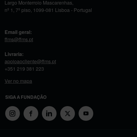
Largo Monterroio Mascarenhas,
nº 1, 7º piso, 1099-081 Lisboa - Portugal
Email geral:
ffms@ffms.pt
Livraria:
apoioaocliente@ffms.pt
+351
219 381 223
Ver no mapa
SIGA A FUNDAÇÃO