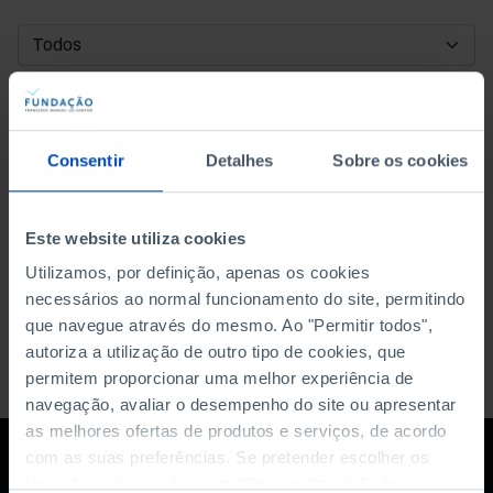
DATA DE INÍCIO
DATA DE FIM
Consentir
Detalhes
Sobre os cookies
ORDENAR POR
Este website utiliza cookies
Utilizamos, por definição, apenas os cookies
necessários ao normal funcionamento do site, permitindo
que navegue através do mesmo. Ao "Permitir todos",
autoriza a utilização de outro tipo de cookies, que
permitem proporcionar uma melhor experiência de
navegação, avaliar o desempenho do site ou apresentar
as melhores ofertas de produtos e serviços, de acordo
com as suas preferências. Se pretender escolher os
tipos de cookies, clique em "Personalizar". Saiba mais