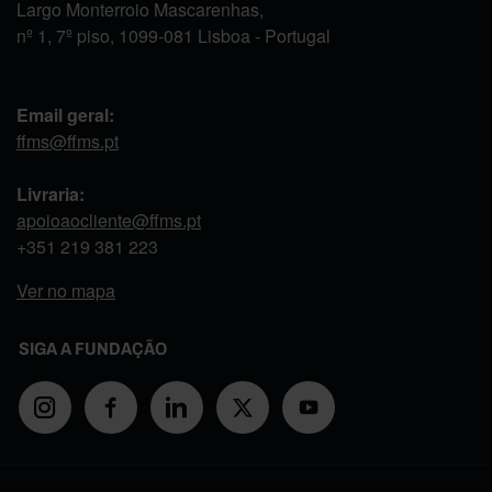
Largo Monterroio Mascarenhas,
nº 1, 7º piso, 1099-081 Lisboa - Portugal
Email geral:
ffms@ffms.pt
Livraria:
apoioaocliente@ffms.pt
+351
219 381 223
Ver no mapa
SIGA A FUNDAÇÃO