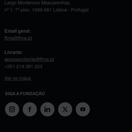
Largo Monterroio Mascarenhas,
nº 1, 7º piso, 1099-081 Lisboa - Portugal
Email geral:
ffms@ffms.pt
Livraria:
apoioaocliente@ffms.pt
+351
219 381 223
Ver no mapa
SIGA A FUNDAÇÃO