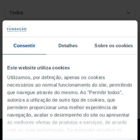
DATA DE INÍCIO
DATA DE FIM
Consentir
Detalhes
Sobre os cookies
ORDENAR POR
Este website utiliza cookies
Utilizamos, por definição, apenas os cookies
necessários ao normal funcionamento do site, permitindo
que navegue através do mesmo. Ao "Permitir todos",
autoriza a utilização de outro tipo de cookies, que
permitem proporcionar uma melhor experiência de
navegação, avaliar o desempenho do site ou apresentar
as melhores ofertas de produtos e serviços, de acordo
com as suas preferências. Se pretender escolher os
tipos de cookies, clique em "Personalizar". Saiba mais