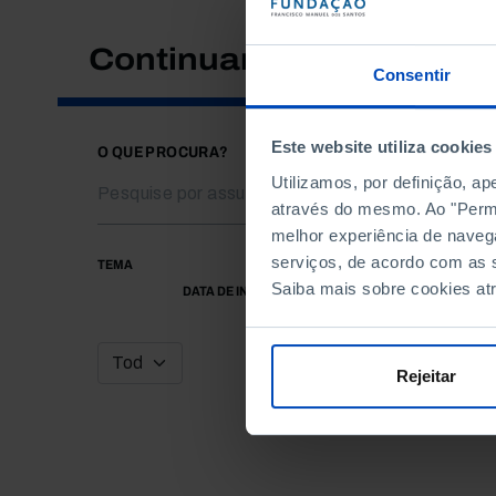
Continuar a pesquisar
Consentir
Este website utiliza cookies
O QUE PROCURA?
Utilizamos, por definição, a
através do mesmo. Ao "Permit
melhor experiência de naveg
serviços, de acordo com as s
TEMA
Saiba mais sobre cookies at
DATA DE INÍCIO
Rejeitar