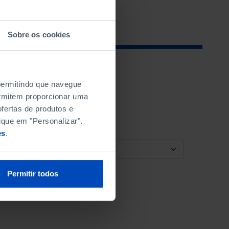
Sobre os cookies
 permitindo que navegue
permitem proporcionar uma
fertas de produtos e
ique em "Personalizar".
es
.
ORDENAR POR
Permitir todos