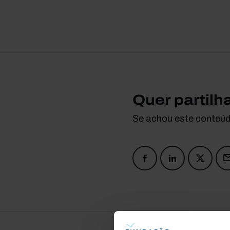
Quer partilh
Se achou este conteúdo