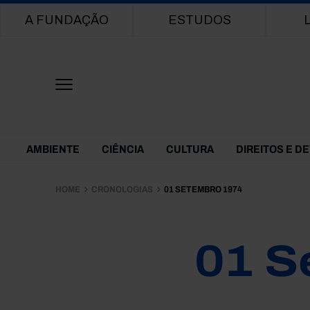
Main navigation
A FUNDAÇÃO
ESTUDOS
Themes Menu
AMBIENTE
CIÊNCIA
CULTURA
DIREITOS E D
HOME
CRONOLOGIAS
01 SETEMBRO 1974
01 S