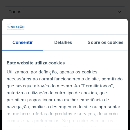
DATA DE INÍCIO
DATA DE FIM
Consentir
Detalhes
Sobre os cookies
ORDENAR POR
Este website utiliza cookies
Utilizamos, por definição, apenas os cookies
necessários ao normal funcionamento do site, permitindo
que navegue através do mesmo. Ao "Permitir todos",
autoriza a utilização de outro tipo de cookies, que
permitem proporcionar uma melhor experiência de
navegação, avaliar o desempenho do site ou apresentar
as melhores ofertas de produtos e serviços, de acordo
com as suas preferências. Se pretender escolher os
tipos de cookies, clique em "Personalizar". Saiba mais