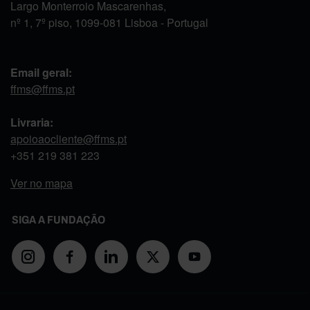
Largo Monterroio Mascarenhas,
nº 1, 7º piso, 1099-081 Lisboa - Portugal
Email geral:
ffms@ffms.pt
Livraria:
apoioaocliente@ffms.pt
+351
219 381 223
Ver no mapa
SIGA A FUNDAÇÃO