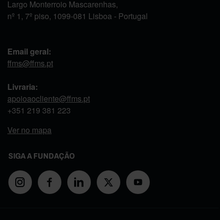
Largo Monterroio Mascarenhas,
nº 1, 7º piso, 1099-081 Lisboa - Portugal
Email geral:
ffms@ffms.pt
Livraria:
apoioaocliente@ffms.pt
+351
219 381 223
Ver no mapa
SIGA A FUNDAÇÃO