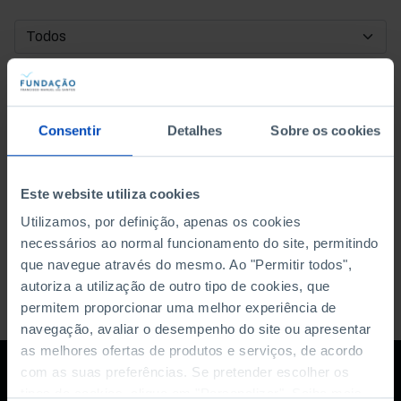
DATA DE INÍCIO
DATA DE FIM
Consentir
Detalhes
Sobre os cookies
ORDENAR POR
Este website utiliza cookies
Utilizamos, por definição, apenas os cookies
necessários ao normal funcionamento do site, permitindo
que navegue através do mesmo. Ao "Permitir todos",
autoriza a utilização de outro tipo de cookies, que
permitem proporcionar uma melhor experiência de
navegação, avaliar o desempenho do site ou apresentar
as melhores ofertas de produtos e serviços, de acordo
com as suas preferências. Se pretender escolher os
tipos de cookies, clique em "Personalizar". Saiba mais