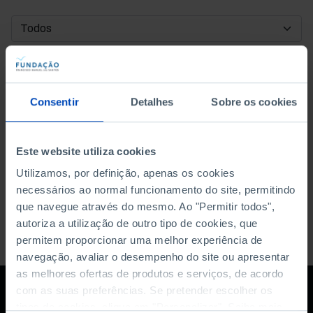
DATA DE INÍCIO
DATA DE FIM
Consentir
Detalhes
Sobre os cookies
ORDENAR POR
Este website utiliza cookies
Utilizamos, por definição, apenas os cookies
necessários ao normal funcionamento do site, permitindo
que navegue através do mesmo. Ao "Permitir todos",
autoriza a utilização de outro tipo de cookies, que
permitem proporcionar uma melhor experiência de
navegação, avaliar o desempenho do site ou apresentar
as melhores ofertas de produtos e serviços, de acordo
com as suas preferências. Se pretender escolher os
tipos de cookies, clique em "Personalizar". Saiba mais