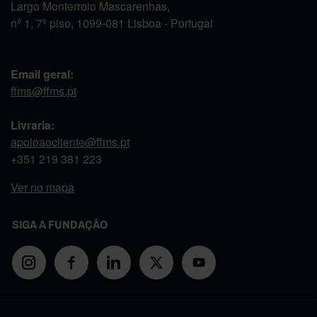
Largo Monterroio Mascarenhas,
nº 1, 7º piso, 1099-081 Lisboa - Portugal
Email geral:
ffms@ffms.pt
Livraria:
apoioaocliente@ffms.pt
+351
219 381 223
Ver no mapa
SIGA A FUNDAÇÃO