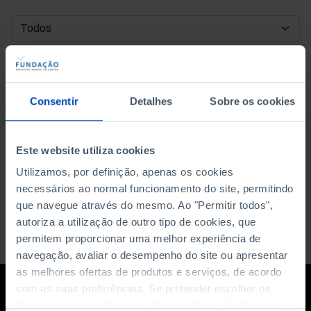
DATA DE INÍCIO
DATA DE FIM
Consentir
Detalhes
Sobre os cookies
ORDENAR POR
Este website utiliza cookies
Utilizamos, por definição, apenas os cookies
necessários ao normal funcionamento do site, permitindo
que navegue através do mesmo. Ao "Permitir todos",
autoriza a utilização de outro tipo de cookies, que
permitem proporcionar uma melhor experiência de
navegação, avaliar o desempenho do site ou apresentar
as melhores ofertas de produtos e serviços, de acordo
com as suas preferências. Se pretender escolher os
tipos de cookies, clique em "Personalizar". Saiba mais