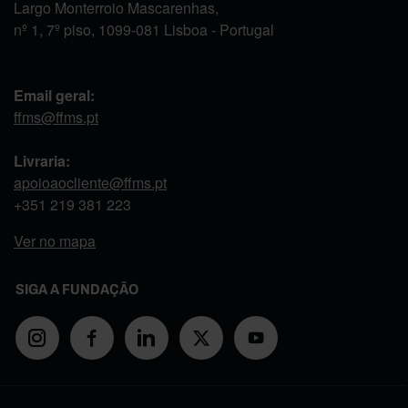
Largo Monterroio Mascarenhas,
nº 1, 7º piso, 1099-081 Lisboa - Portugal
Email geral:
ffms@ffms.pt
Livraria:
apoioaocliente@ffms.pt
+351
219 381 223
Ver no mapa
SIGA A FUNDAÇÃO