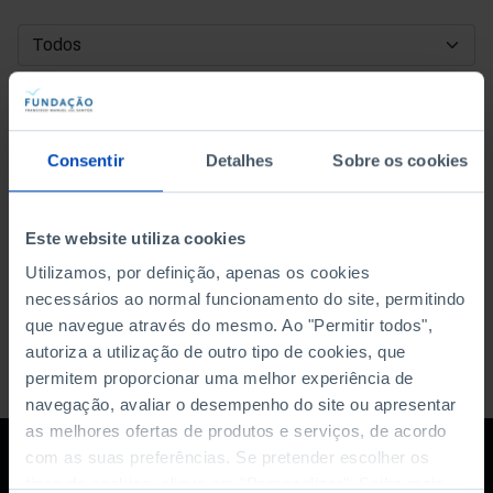
DATA DE INÍCIO
DATA DE FIM
Consentir
Detalhes
Sobre os cookies
ORDENAR POR
Este website utiliza cookies
Utilizamos, por definição, apenas os cookies
necessários ao normal funcionamento do site, permitindo
que navegue através do mesmo. Ao "Permitir todos",
autoriza a utilização de outro tipo de cookies, que
permitem proporcionar uma melhor experiência de
navegação, avaliar o desempenho do site ou apresentar
as melhores ofertas de produtos e serviços, de acordo
com as suas preferências. Se pretender escolher os
tipos de cookies, clique em "Personalizar". Saiba mais