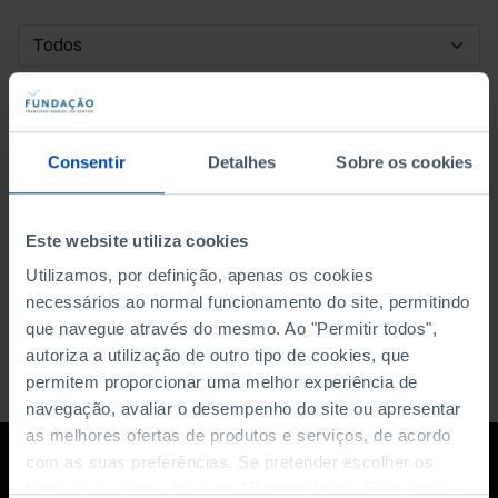
DATA DE INÍCIO
DATA DE FIM
Consentir
Detalhes
Sobre os cookies
ORDENAR POR
Este website utiliza cookies
Utilizamos, por definição, apenas os cookies
necessários ao normal funcionamento do site, permitindo
que navegue através do mesmo. Ao "Permitir todos",
autoriza a utilização de outro tipo de cookies, que
permitem proporcionar uma melhor experiência de
navegação, avaliar o desempenho do site ou apresentar
as melhores ofertas de produtos e serviços, de acordo
com as suas preferências. Se pretender escolher os
tipos de cookies, clique em "Personalizar". Saiba mais