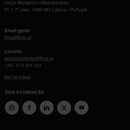
Largo Monterroio Mascarenhas,
nº 1, 7º piso, 1099-081 Lisboa - Portugal
Email geral:
ffms@ffms.pt
Livraria:
apoioaocliente@ffms.pt
+351
219 381 223
Ver no mapa
SIGA A FUNDAÇÃO