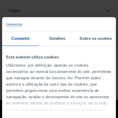
DATA DE INÍCIO
DATA DE FIM
Consentir
Detalhes
Sobre os cookies
ORDENAR POR
Este website utiliza cookies
Utilizamos, por definição, apenas os cookies
necessários ao normal funcionamento do site, permitindo
que navegue através do mesmo. Ao "Permitir todos",
autoriza a utilização de outro tipo de cookies, que
permitem proporcionar uma melhor experiência de
navegação, avaliar o desempenho do site ou apresentar
as melhores ofertas de produtos e serviços, de acordo
com as suas preferências. Se pretender escolher os
tipos de cookies, clique em "Personalizar". Saiba mais