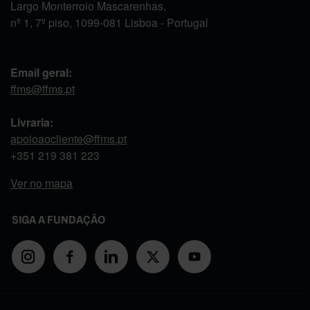
Largo Monterroio Mascarenhas,
nº 1, 7º piso, 1099-081 Lisboa - Portugal
Email geral:
ffms@ffms.pt
Livraria:
apoioaocliente@ffms.pt
+351
219 381 223
Ver no mapa
SIGA A FUNDAÇÃO