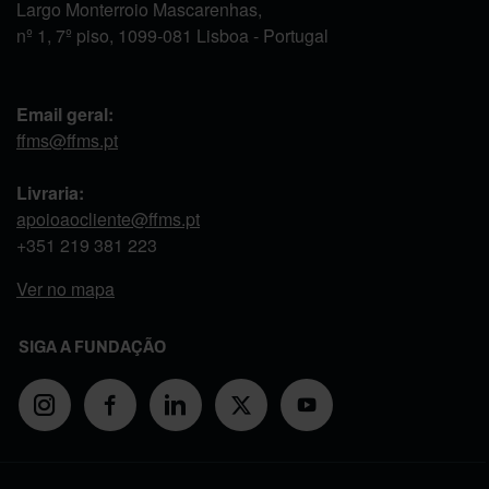
Largo Monterroio Mascarenhas,
nº 1, 7º piso, 1099-081 Lisboa - Portugal
Email geral:
ffms@ffms.pt
Livraria:
apoioaocliente@ffms.pt
+351
219 381 223
Ver no mapa
SIGA A FUNDAÇÃO