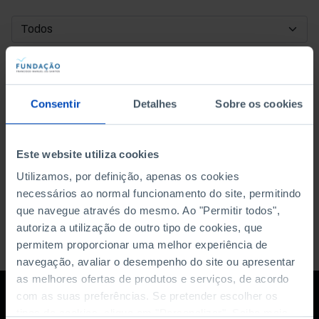
DATA DE INÍCIO
DATA DE FIM
Consentir
Detalhes
Sobre os cookies
ORDENAR POR
Este website utiliza cookies
Utilizamos, por definição, apenas os cookies
necessários ao normal funcionamento do site, permitindo
que navegue através do mesmo. Ao "Permitir todos",
autoriza a utilização de outro tipo de cookies, que
permitem proporcionar uma melhor experiência de
navegação, avaliar o desempenho do site ou apresentar
as melhores ofertas de produtos e serviços, de acordo
com as suas preferências. Se pretender escolher os
tipos de cookies, clique em "Personalizar". Saiba mais