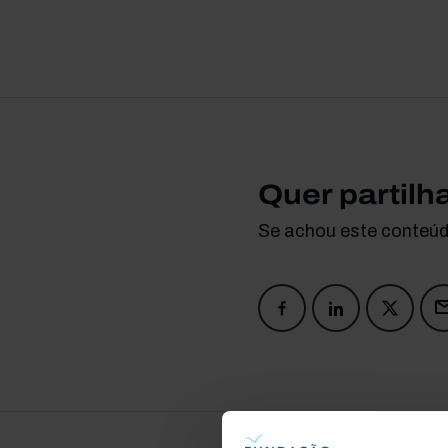
Quer partilh
Se achou este conteúdo