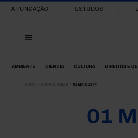
Main navigation
A FUNDAÇÃO
ESTUDOS
Themes Menu
AMBIENTE
CIÊNCIA
CULTURA
DIREITOS E D
HOME
CRONOLOGIAS
01 MAIO 1974
01 M