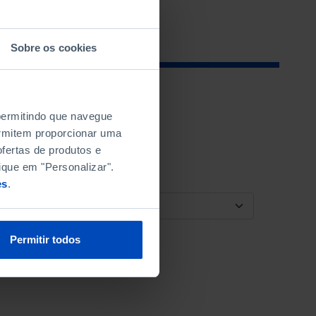
Sobre os cookies
 permitindo que navegue
permitem proporcionar uma
fertas de produtos e
ique em "Personalizar".
es
.
ORDENAR POR
Permitir todos