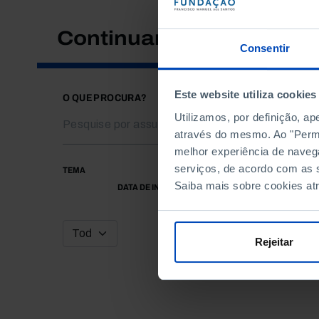
Continuar a pesquisar
Consentir
Este website utiliza cookies
O QUE PROCURA?
Utilizamos, por definição, a
através do mesmo. Ao "Permit
melhor experiência de naveg
serviços, de acordo com as s
TEMA
Saiba mais sobre cookies at
DATA DE INÍCIO
Rejeitar