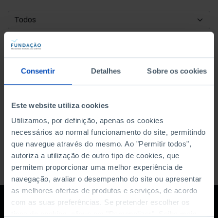
DATA DE INÍCIO
DATA DE FIM
Consentir
Detalhes
Sobre os cookies
ORDENAR POR
Este website utiliza cookies
Utilizamos, por definição, apenas os cookies
necessários ao normal funcionamento do site, permitindo
que navegue através do mesmo. Ao "Permitir todos",
autoriza a utilização de outro tipo de cookies, que
permitem proporcionar uma melhor experiência de
navegação, avaliar o desempenho do site ou apresentar
as melhores ofertas de produtos e serviços, de acordo
com as suas preferências. Se pretender escolher os
tipos de cookies, clique em "Personalizar". Saiba mais