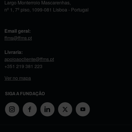
Largo Monterroio Mascarenhas,
nº 1, 7º piso, 1099-081 Lisboa - Portugal
Email geral:
ffms@ffms.pt
Livraria:
apoioaocliente@ffms.pt
+351
219 381 223
Ver no mapa
SIGA A FUNDAÇÃO