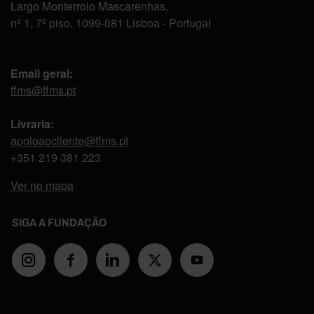
Largo Monterroio Mascarenhas,
nº 1, 7º piso, 1099-081 Lisboa - Portugal
Email geral:
ffms@ffms.pt
Livraria:
apoioaocliente@ffms.pt
+351
219 381 223
Ver no mapa
SIGA A FUNDAÇÃO