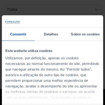
DATA DE INÍCIO
DATA DE FIM
Consentir
Detalhes
Sobre os cookies
ORDENAR POR
Este website utiliza cookies
Utilizamos, por definição, apenas os cookies
necessários ao normal funcionamento do site, permitindo
que navegue através do mesmo. Ao "Permitir todos",
autoriza a utilização de outro tipo de cookies, que
permitem proporcionar uma melhor experiência de
navegação, avaliar o desempenho do site ou apresentar
as melhores ofertas de produtos e serviços, de acordo
com as suas preferências. Se pretender escolher os
tipos de cookies, clique em "Personalizar". Saiba mais