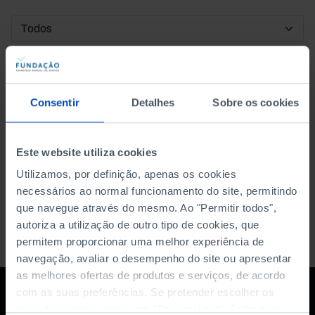
DATA DE INÍCIO
DATA DE FIM
Consentir
Detalhes
Sobre os cookies
ORDENAR POR
Este website utiliza cookies
Utilizamos, por definição, apenas os cookies
necessários ao normal funcionamento do site, permitindo
que navegue através do mesmo. Ao "Permitir todos",
autoriza a utilização de outro tipo de cookies, que
permitem proporcionar uma melhor experiência de
navegação, avaliar o desempenho do site ou apresentar
as melhores ofertas de produtos e serviços, de acordo
com as suas preferências. Se pretender escolher os
tipos de cookies, clique em "Personalizar". Saiba mais