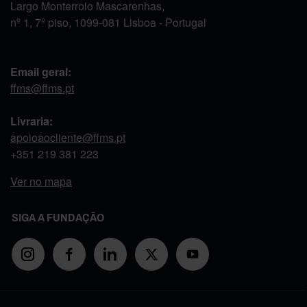
Largo Monterroio Mascarenhas,
nº 1, 7º piso, 1099-081 Lisboa - Portugal
Email geral:
ffms@ffms.pt
Livraria:
apoioaocliente@ffms.pt
+351
219 381 223
Ver no mapa
SIGA A FUNDAÇÃO