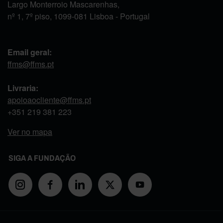
Largo Monterroio Mascarenhas,
nº 1, 7º piso, 1099-081 Lisboa - Portugal
Email geral:
ffms@ffms.pt
Livraria:
apoioaocliente@ffms.pt
+351
219 381 223
Ver no mapa
SIGA A FUNDAÇÃO