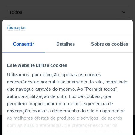
DATA DE INÍCIO
DATA DE FIM
Consentir
Detalhes
Sobre os cookies
ORDENAR POR
Este website utiliza cookies
Utilizamos, por definição, apenas os cookies
necessários ao normal funcionamento do site, permitindo
que navegue através do mesmo. Ao "Permitir todos",
autoriza a utilização de outro tipo de cookies, que
permitem proporcionar uma melhor experiência de
navegação, avaliar o desempenho do site ou apresentar
as melhores ofertas de produtos e serviços, de acordo
com as suas preferências. Se pretender escolher os
tipos de cookies, clique em "Personalizar". Saiba mais