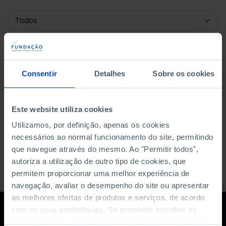
DATA DE INÍCIO
DATA DE FIM
Consentir
Detalhes
Sobre os cookies
ORDENAR POR
Este website utiliza cookies
Utilizamos, por definição, apenas os cookies
necessários ao normal funcionamento do site, permitindo
que navegue através do mesmo. Ao "Permitir todos",
autoriza a utilização de outro tipo de cookies, que
permitem proporcionar uma melhor experiência de
navegação, avaliar o desempenho do site ou apresentar
as melhores ofertas de produtos e serviços, de acordo
com as suas preferências. Se pretender escolher os
tipos de cookies, clique em "Personalizar". Saiba mais