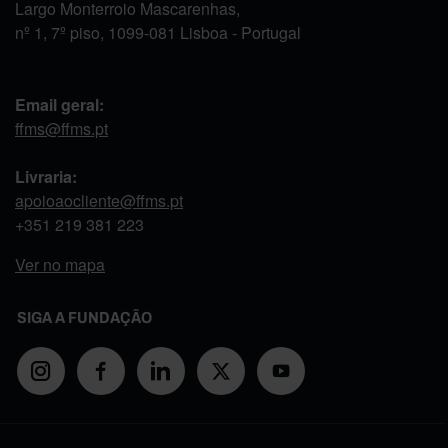
Largo Monterroio Mascarenhas,
nº 1, 7º piso, 1099-081 Lisboa - Portugal
Email geral:
ffms@ffms.pt
Livraria:
apoioaocliente@ffms.pt
+351
219 381 223
Ver no mapa
SIGA A FUNDAÇÃO