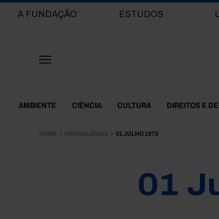
Main navigation
A FUNDAÇÃO
ESTUDOS
Themes Menu
AMBIENTE
CIÊNCIA
CULTURA
DIREITOS E D
HOME
CRONOLOGIAS
01 JULHO 1975
01 J