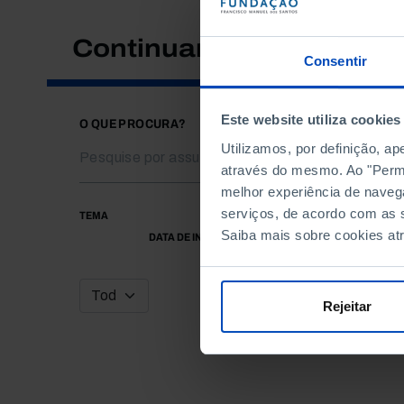
Continuar a pesquisar
Consentir
Este website utiliza cookies
O QUE PROCURA?
Utilizamos, por definição, a
através do mesmo. Ao "Permit
melhor experiência de naveg
serviços, de acordo com as s
TEMA
Saiba mais sobre cookies at
DATA DE INÍCIO
Rejeitar