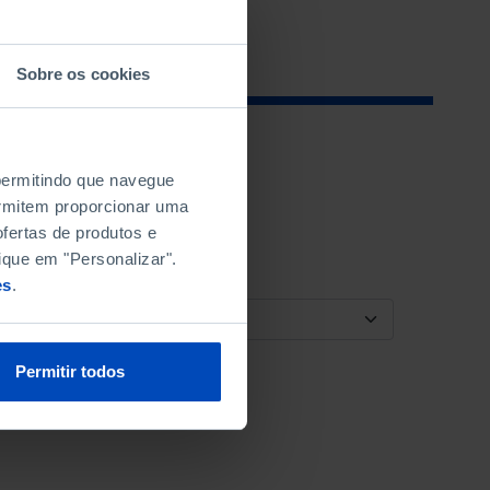
Sobre os cookies
 permitindo que navegue
permitem proporcionar uma
fertas de produtos e
ique em "Personalizar".
es
.
ORDENAR POR
Permitir todos