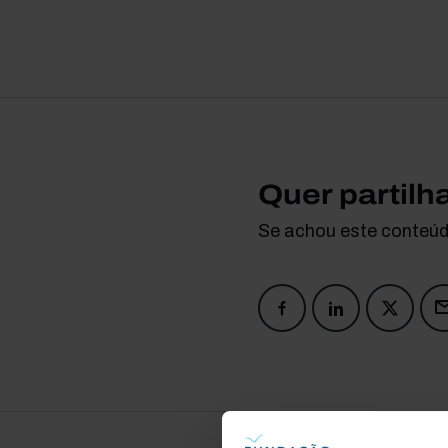
Quer partilh
Se achou este conteúdo