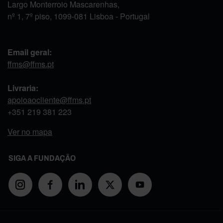
Largo Monterroio Mascarenhas,
nº 1, 7º piso, 1099-081 Lisboa - Portugal
Email geral:
ffms@ffms.pt
Livraria:
apoioaocliente@ffms.pt
+351
219 381 223
Ver no mapa
SIGA A FUNDAÇÃO