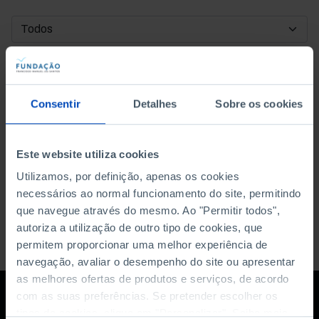
DATA DE INÍCIO
DATA DE FIM
Consentir
Detalhes
Sobre os cookies
ORDENAR POR
Este website utiliza cookies
Utilizamos, por definição, apenas os cookies
necessários ao normal funcionamento do site, permitindo
que navegue através do mesmo. Ao "Permitir todos",
autoriza a utilização de outro tipo de cookies, que
permitem proporcionar uma melhor experiência de
navegação, avaliar o desempenho do site ou apresentar
as melhores ofertas de produtos e serviços, de acordo
com as suas preferências. Se pretender escolher os
tipos de cookies, clique em "Personalizar". Saiba mais