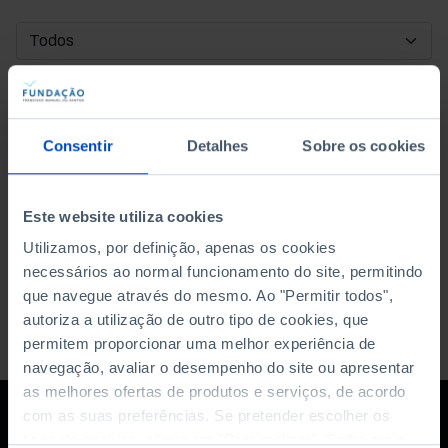
DATA DE INÍCIO
DATA DE FIM
Consentir
Detalhes
Sobre os cookies
ORDENAR POR
Este website utiliza cookies
Utilizamos, por definição, apenas os cookies
necessários ao normal funcionamento do site, permitindo
que navegue através do mesmo. Ao "Permitir todos",
autoriza a utilização de outro tipo de cookies, que
permitem proporcionar uma melhor experiência de
navegação, avaliar o desempenho do site ou apresentar
as melhores ofertas de produtos e serviços, de acordo
com as suas preferências. Se pretender escolher os
tipos de cookies, clique em "Personalizar". Saiba mais