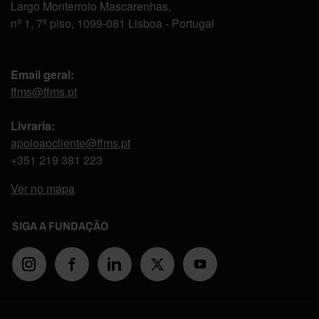
Largo Monterroio Mascarenhas,
nº 1, 7º piso, 1099-081 Lisboa - Portugal
Email geral:
ffms@ffms.pt
Livraria:
apoioaocliente@ffms.pt
+351
219 381 223
Ver no mapa
SIGA A FUNDAÇÃO