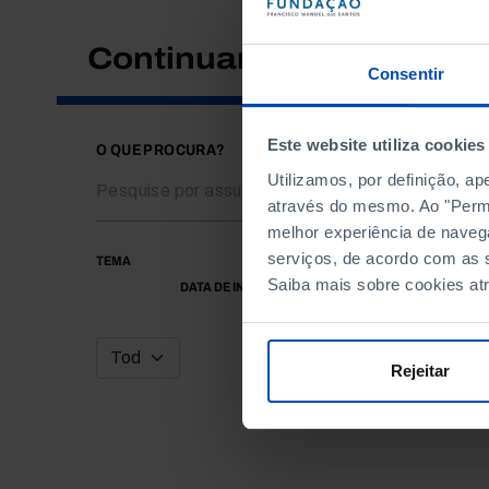
Continuar a pesquisar
Consentir
Este website utiliza cookies
O QUE PROCURA?
Utilizamos, por definição, a
através do mesmo. Ao "Permit
melhor experiência de naveg
serviços, de acordo com as s
TEMA
Saiba mais sobre cookies at
DATA DE INÍCIO
Rejeitar