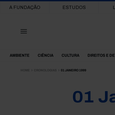
Main navigation
A FUNDAÇÃO
ESTUDOS
Themes Menu
AMBIENTE
CIÊNCIA
CULTURA
DIREITOS E D
HOME
CRONOLOGIAS
01 JANEIRO 1999
01 J