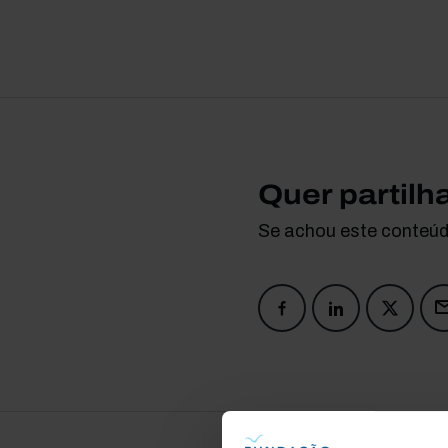
Quer partilh
Se achou este conteúdo