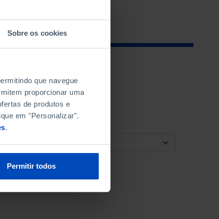
Sobre os cookies
 permitindo que navegue
permitem proporcionar uma
fertas de produtos e
ique em "Personalizar".
es
.
ORDENAR POR
Permitir todos