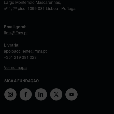
Largo Monterroio Mascarenhas,
nº 1, 7º piso, 1099-081 Lisboa - Portugal
Email geral:
ffms@ffms.pt
Livraria:
apoioaocliente@ffms.pt
+351
219 381 223
Ver no mapa
SIGA A FUNDAÇÃO