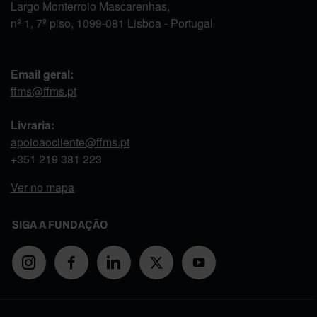
Largo Monterroio Mascarenhas,
nº 1, 7º piso, 1099-081 Lisboa - Portugal
Email geral:
ffms@ffms.pt
Livraria:
apoioaocliente@ffms.pt
+351
219 381 223
Ver no mapa
SIGA A FUNDAÇÃO