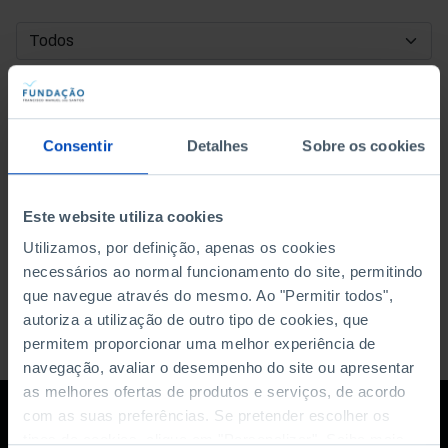
DATA DE INÍCIO
DATA DE FIM
Consentir
Detalhes
Sobre os cookies
ORDENAR POR
Este website utiliza cookies
Utilizamos, por definição, apenas os cookies
necessários ao normal funcionamento do site, permitindo
que navegue através do mesmo. Ao "Permitir todos",
autoriza a utilização de outro tipo de cookies, que
permitem proporcionar uma melhor experiência de
navegação, avaliar o desempenho do site ou apresentar
as melhores ofertas de produtos e serviços, de acordo
com as suas preferências. Se pretender escolher os
tipos de cookies, clique em "Personalizar". Saiba mais