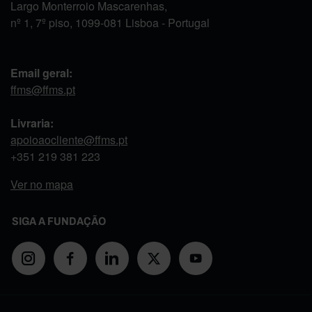
Largo Monterroio Mascarenhas,
nº 1, 7º piso, 1099-081 Lisboa - Portugal
Email geral:
ffms@ffms.pt
Livraria:
apoioaocliente@ffms.pt
+351
219 381 223
Ver no mapa
SIGA A FUNDAÇÃO