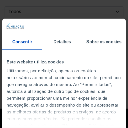
DATA DE INÍCIO
DATA DE FIM
Consentir
Detalhes
Sobre os cookies
ORDENAR POR
Este website utiliza cookies
Utilizamos, por definição, apenas os cookies
necessários ao normal funcionamento do site, permitindo
que navegue através do mesmo. Ao "Permitir todos",
autoriza a utilização de outro tipo de cookies, que
permitem proporcionar uma melhor experiência de
navegação, avaliar o desempenho do site ou apresentar
as melhores ofertas de produtos e serviços, de acordo
com as suas preferências. Se pretender escolher os
tipos de cookies, clique em "Personalizar". Saiba mais