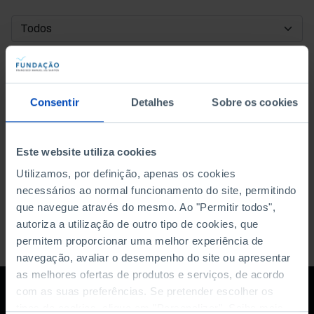
DATA DE INÍCIO
DATA DE FIM
Consentir
Detalhes
Sobre os cookies
ORDENAR POR
Este website utiliza cookies
Utilizamos, por definição, apenas os cookies
necessários ao normal funcionamento do site, permitindo
que navegue através do mesmo. Ao "Permitir todos",
autoriza a utilização de outro tipo de cookies, que
permitem proporcionar uma melhor experiência de
navegação, avaliar o desempenho do site ou apresentar
as melhores ofertas de produtos e serviços, de acordo
com as suas preferências. Se pretender escolher os
tipos de cookies, clique em "Personalizar". Saiba mais