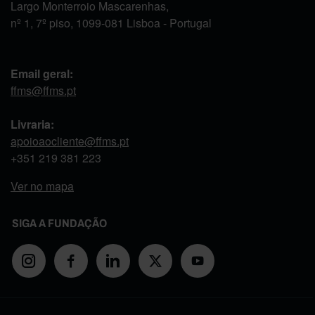
Largo Monterroio Mascarenhas,
nº 1, 7º piso, 1099-081 Lisboa - Portugal
Email geral:
ffms@ffms.pt
Livraria:
apoioaocliente@ffms.pt
+351
219 381 223
Ver no mapa
SIGA A FUNDAÇÃO