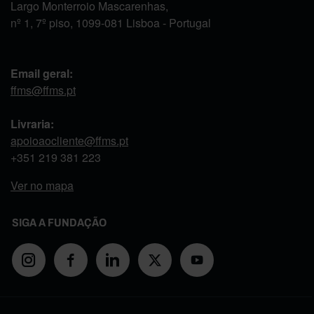
Largo Monterroio Mascarenhas,
nº 1, 7º piso, 1099-081 Lisboa - Portugal
Email geral:
ffms@ffms.pt
Livraria:
apoioaocliente@ffms.pt
+351
219 381 223
Ver no mapa
SIGA A FUNDAÇÃO