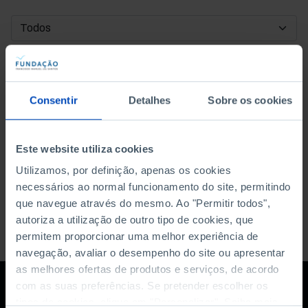
DATA DE INÍCIO
DATA DE FIM
Consentir
Detalhes
Sobre os cookies
ORDENAR POR
Este website utiliza cookies
Utilizamos, por definição, apenas os cookies
necessários ao normal funcionamento do site, permitindo
que navegue através do mesmo. Ao "Permitir todos",
autoriza a utilização de outro tipo de cookies, que
permitem proporcionar uma melhor experiência de
navegação, avaliar o desempenho do site ou apresentar
as melhores ofertas de produtos e serviços, de acordo
com as suas preferências. Se pretender escolher os
tipos de cookies, clique em "Personalizar". Saiba mais