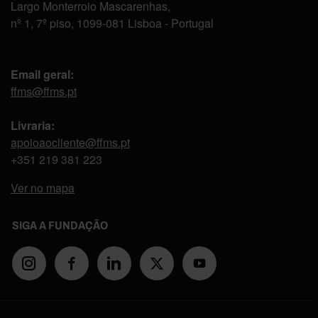
Largo Monterroio Mascarenhas,
nº 1, 7º piso, 1099-081 Lisboa - Portugal
Email geral:
ffms@ffms.pt
Livraria:
apoioaocliente@ffms.pt
+351
219 381 223
Ver no mapa
SIGA A FUNDAÇÃO