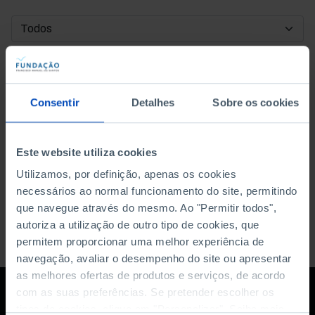
DATA DE INÍCIO
DATA DE FIM
Consentir
Detalhes
Sobre os cookies
ORDENAR POR
Este website utiliza cookies
Utilizamos, por definição, apenas os cookies
necessários ao normal funcionamento do site, permitindo
que navegue através do mesmo. Ao "Permitir todos",
autoriza a utilização de outro tipo de cookies, que
permitem proporcionar uma melhor experiência de
navegação, avaliar o desempenho do site ou apresentar
as melhores ofertas de produtos e serviços, de acordo
com as suas preferências. Se pretender escolher os
tipos de cookies, clique em "Personalizar". Saiba mais