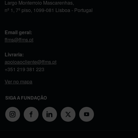
Largo Monterroio Mascarenhas,
nº 1, 7º piso, 1099-081 Lisboa - Portugal
Email geral:
ffms@ffms.pt
Livraria:
apoioaocliente@ffms.pt
+351
219 381 223
Ver no mapa
SIGA A FUNDAÇÃO