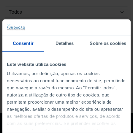
DATA DE INÍCIO
DATA DE FIM
Consentir
Detalhes
Sobre os cookies
ORDENAR POR
Este website utiliza cookies
Utilizamos, por definição, apenas os cookies
necessários ao normal funcionamento do site, permitindo
que navegue através do mesmo. Ao "Permitir todos",
autoriza a utilização de outro tipo de cookies, que
permitem proporcionar uma melhor experiência de
navegação, avaliar o desempenho do site ou apresentar
as melhores ofertas de produtos e serviços, de acordo
com as suas preferências. Se pretender escolher os
tipos de cookies, clique em "Personalizar". Saiba mais