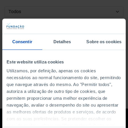
DATA DE INÍCIO
DATA DE FIM
Consentir
Detalhes
Sobre os cookies
ORDENAR POR
Este website utiliza cookies
Utilizamos, por definição, apenas os cookies
necessários ao normal funcionamento do site, permitindo
que navegue através do mesmo. Ao "Permitir todos",
autoriza a utilização de outro tipo de cookies, que
permitem proporcionar uma melhor experiência de
navegação, avaliar o desempenho do site ou apresentar
as melhores ofertas de produtos e serviços, de acordo
com as suas preferências. Se pretender escolher os
tipos de cookies, clique em "Personalizar". Saiba mais