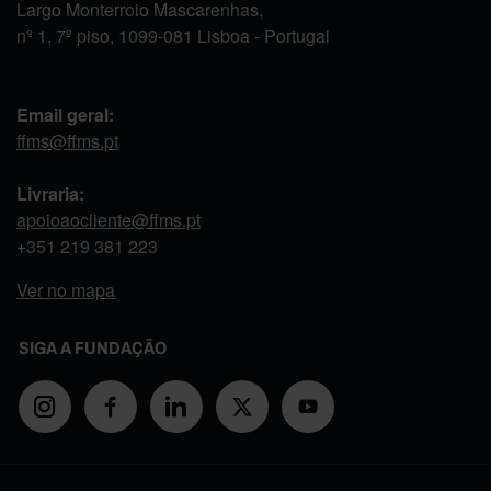
Largo Monterroio Mascarenhas,
nº 1, 7º piso, 1099-081 Lisboa - Portugal
Email geral:
ffms@ffms.pt
Livraria:
apoioaocliente@ffms.pt
+351
219 381 223
Ver no mapa
SIGA A FUNDAÇÃO