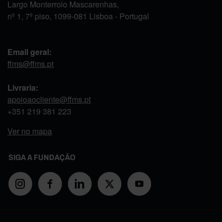
Largo Monterroio Mascarenhas,
nº 1, 7º piso, 1099-081 Lisboa - Portugal
Email geral:
ffms@ffms.pt
Livraria:
apoioaocliente@ffms.pt
+351
219 381 223
Ver no mapa
SIGA A FUNDAÇÃO