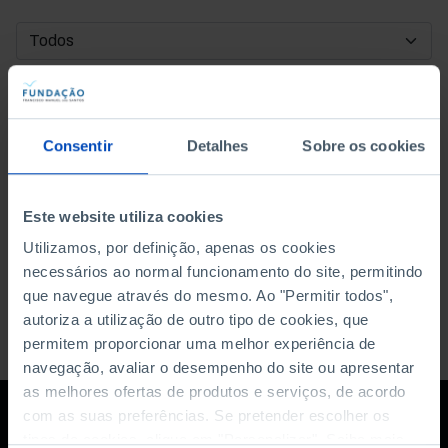
DATA DE INÍCIO
DATA DE FIM
Consentir
Detalhes
Sobre os cookies
ORDENAR POR
Este website utiliza cookies
Utilizamos, por definição, apenas os cookies
necessários ao normal funcionamento do site, permitindo
que navegue através do mesmo. Ao "Permitir todos",
autoriza a utilização de outro tipo de cookies, que
permitem proporcionar uma melhor experiência de
navegação, avaliar o desempenho do site ou apresentar
as melhores ofertas de produtos e serviços, de acordo
com as suas preferências. Se pretender escolher os
tipos de cookies, clique em "Personalizar". Saiba mais