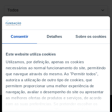
DATA DE INÍCIO
DATA DE FIM
Consentir
Detalhes
Sobre os cookies
ORDENAR POR
Este website utiliza cookies
Utilizamos, por definição, apenas os cookies
necessários ao normal funcionamento do site, permitindo
que navegue através do mesmo. Ao "Permitir todos",
autoriza a utilização de outro tipo de cookies, que
permitem proporcionar uma melhor experiência de
navegação, avaliar o desempenho do site ou apresentar
as melhores ofertas de produtos e serviços, de acordo
com as suas preferências. Se pretender escolher os
tipos de cookies, clique em "Personalizar". Saiba mais