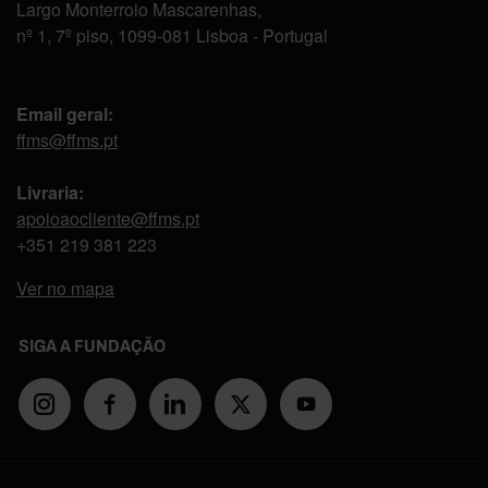
Largo Monterroio Mascarenhas,
nº 1, 7º piso, 1099-081 Lisboa - Portugal
Email geral:
ffms@ffms.pt
Livraria:
apoioaocliente@ffms.pt
+351
219 381 223
Ver no mapa
SIGA A FUNDAÇÃO