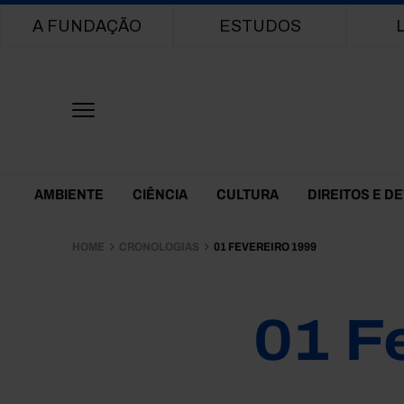
Main navigation
A FUNDAÇÃO
ESTUDOS
Themes Menu
AMBIENTE
CIÊNCIA
CULTURA
DIREITOS E D
HOME
CRONOLOGIAS
01 FEVEREIRO 1999
01 F