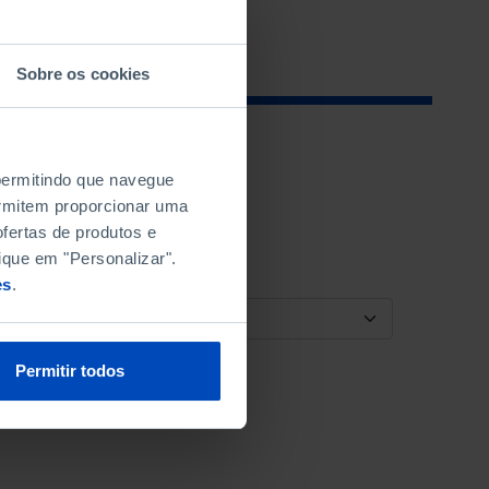
Sobre os cookies
 permitindo que navegue
permitem proporcionar uma
fertas de produtos e
ique em "Personalizar".
es
.
ORDENAR POR
Permitir todos