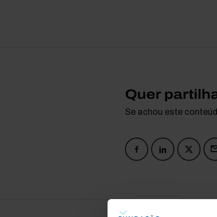
Quer partilh
Se achou este conteúdo