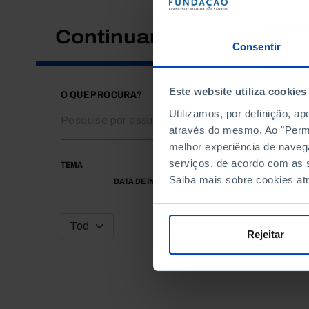
Continuar a pesquisar
Consentir
Este website utiliza cookies
O QUE PROCURA?
Utilizamos, por definição, a
através do mesmo. Ao "Permit
melhor experiência de naveg
serviços, de acordo com as s
TEMA
Saiba mais sobre cookies at
DATA DE INÍCIO
Rejeitar