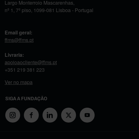
Largo Monterroio Mascarenhas,
nº 1, 7º piso, 1099-081 Lisboa - Portugal
Email geral:
ffms@ffms.pt
Livraria:
apoioaocliente@ffms.pt
+351
219 381 223
Ver no mapa
SIGA A FUNDAÇÃO