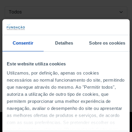
DATA DE INÍCIO
DATA DE FIM
Consentir
Detalhes
Sobre os cookies
ORDENAR POR
Este website utiliza cookies
Utilizamos, por definição, apenas os cookies
necessários ao normal funcionamento do site, permitindo
que navegue através do mesmo. Ao "Permitir todos",
autoriza a utilização de outro tipo de cookies, que
permitem proporcionar uma melhor experiência de
navegação, avaliar o desempenho do site ou apresentar
as melhores ofertas de produtos e serviços, de acordo
com as suas preferências. Se pretender escolher os
tipos de cookies, clique em "Personalizar". Saiba mais