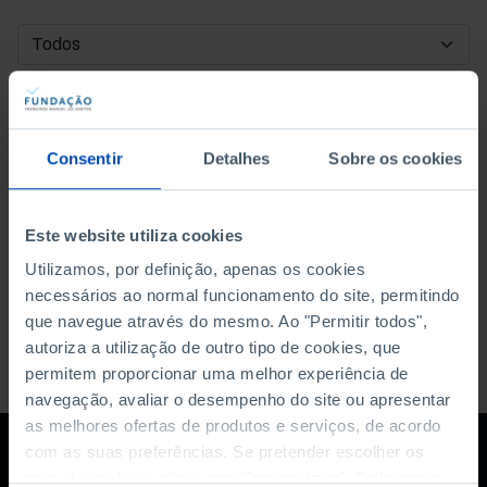
DATA DE INÍCIO
DATA DE FIM
Consentir
Detalhes
Sobre os cookies
ORDENAR POR
Este website utiliza cookies
Utilizamos, por definição, apenas os cookies
necessários ao normal funcionamento do site, permitindo
que navegue através do mesmo. Ao "Permitir todos",
autoriza a utilização de outro tipo de cookies, que
permitem proporcionar uma melhor experiência de
navegação, avaliar o desempenho do site ou apresentar
as melhores ofertas de produtos e serviços, de acordo
com as suas preferências. Se pretender escolher os
tipos de cookies, clique em "Personalizar". Saiba mais