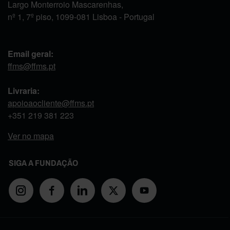
Largo Monterroio Mascarenhas,
nº 1, 7º piso, 1099-081 Lisboa - Portugal
Email geral:
ffms@ffms.pt
Livraria:
apoioaocliente@ffms.pt
+351
219 381 223
Ver no mapa
SIGA A FUNDAÇÃO