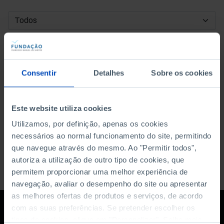
DATA DE INÍCIO
DATA DE FIM
Consentir
Detalhes
Sobre os cookies
ORDENAR POR
Este website utiliza cookies
Utilizamos, por definição, apenas os cookies
necessários ao normal funcionamento do site, permitindo
que navegue através do mesmo. Ao "Permitir todos",
autoriza a utilização de outro tipo de cookies, que
permitem proporcionar uma melhor experiência de
navegação, avaliar o desempenho do site ou apresentar
as melhores ofertas de produtos e serviços, de acordo
com as suas preferências. Se pretender escolher os
tipos de cookies, clique em "Personalizar". Saiba mais