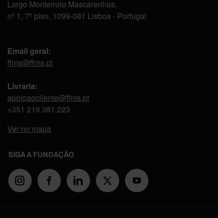
Largo Monterroio Mascarenhas,
nº 1, 7º piso, 1099-081 Lisboa - Portugal
Email geral:
ffms@ffms.pt
Livraria:
apoioaocliente@ffms.pt
+351
219 381 223
Ver no mapa
SIGA A FUNDAÇÃO