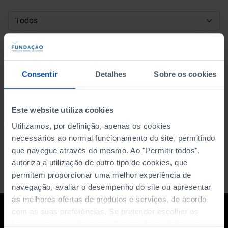
DATA DE INÍCIO
DATA DE FIM
Consentir
Detalhes
Sobre os cookies
ORDENAR POR
Este website utiliza cookies
Utilizamos, por definição, apenas os cookies
necessários ao normal funcionamento do site, permitindo
que navegue através do mesmo. Ao "Permitir todos",
autoriza a utilização de outro tipo de cookies, que
permitem proporcionar uma melhor experiência de
navegação, avaliar o desempenho do site ou apresentar
as melhores ofertas de produtos e serviços, de acordo
com as suas preferências. Se pretender escolher os
tipos de cookies, clique em "Personalizar". Saiba mais