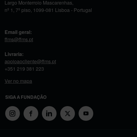
Largo Monterroio Mascarenhas,
nº 1, 7º piso, 1099-081 Lisboa - Portugal
Email geral:
ffms@ffms.pt
Livraria:
apoioaocliente@ffms.pt
+351
219 381 223
Ver no mapa
SIGA A FUNDAÇÃO