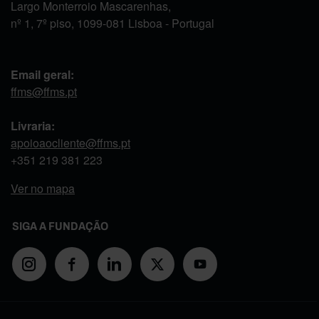
Largo Monterroio Mascarenhas,
nº 1, 7º piso, 1099-081 Lisboa - Portugal
Email geral:
ffms@ffms.pt
Livraria:
apoioaocliente@ffms.pt
+351
219 381 223
Ver no mapa
SIGA A FUNDAÇÃO