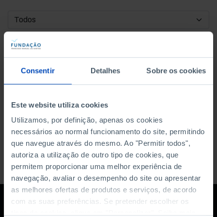
DATA DE INÍCIO
DATA DE FIM
Consentir
Detalhes
Sobre os cookies
ORDENAR POR
Este website utiliza cookies
Utilizamos, por definição, apenas os cookies
necessários ao normal funcionamento do site, permitindo
que navegue através do mesmo. Ao "Permitir todos",
autoriza a utilização de outro tipo de cookies, que
permitem proporcionar uma melhor experiência de
navegação, avaliar o desempenho do site ou apresentar
as melhores ofertas de produtos e serviços, de acordo
com as suas preferências. Se pretender escolher os
tipos de cookies, clique em "Personalizar". Saiba mais