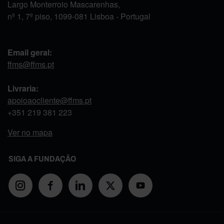
Largo Monterroio Mascarenhas,
nº 1, 7º piso, 1099-081 Lisboa - Portugal
Email geral:
ffms@ffms.pt
Livraria:
apoioaocliente@ffms.pt
+351
219 381 223
Ver no mapa
SIGA A FUNDAÇÃO