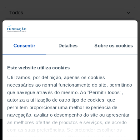
DATA DE INÍCIO
DATA DE FIM
Consentir
Detalhes
Sobre os cookies
ORDENAR POR
Este website utiliza cookies
Utilizamos, por definição, apenas os cookies
necessários ao normal funcionamento do site, permitindo
que navegue através do mesmo. Ao "Permitir todos",
autoriza a utilização de outro tipo de cookies, que
permitem proporcionar uma melhor experiência de
navegação, avaliar o desempenho do site ou apresentar
as melhores ofertas de produtos e serviços, de acordo
com as suas preferências. Se pretender escolher os
tipos de cookies, clique em "Personalizar". Saiba mais