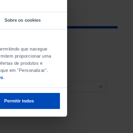
Sobre os cookies
 permitindo que navegue
permitem proporcionar uma
fertas de produtos e
ique em "Personalizar".
es
.
ORDENAR POR
Permitir todos