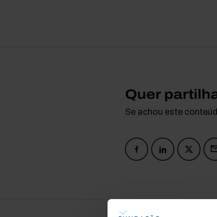
Quer partilh
Se achou este conteúdo