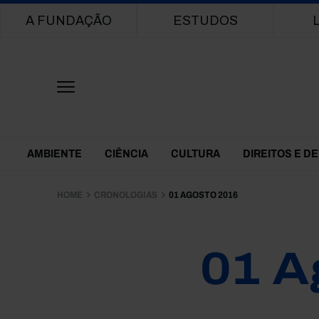
Main navigation
A FUNDAÇÃO
ESTUDOS
Themes Menu
AMBIENTE
CIÊNCIA
CULTURA
DIREITOS E D
HOME
CRONOLOGIAS
01 AGOSTO 2016
01 A