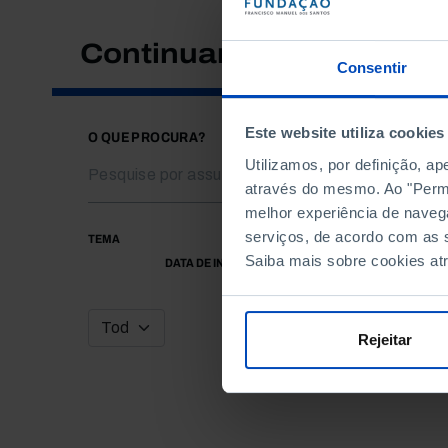
Continuar a pesquisar
Consentir
Este website utiliza cookies
O QUE PROCURA?
Utilizamos, por definição, a
através do mesmo. Ao "Permit
melhor experiência de naveg
serviços, de acordo com as s
TEMA
Saiba mais sobre cookies at
DATA DE INÍCIO
Rejeitar