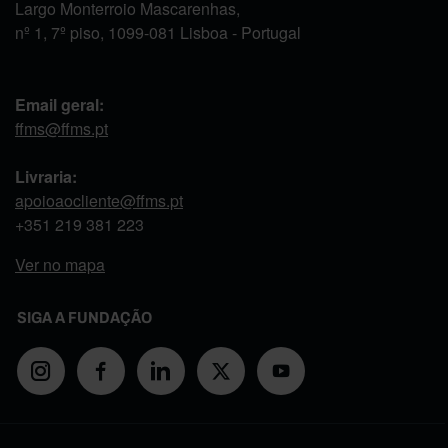
Largo Monterroio Mascarenhas,
nº 1, 7º piso, 1099-081 Lisboa - Portugal
Email geral:
ffms@ffms.pt
Livraria:
apoioaocliente@ffms.pt
+351
219 381 223
Ver no mapa
SIGA A FUNDAÇÃO