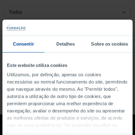
DATA DE INÍCIO
DATA DE FIM
Consentir
Detalhes
Sobre os cookies
ORDENAR POR
Este website utiliza cookies
Utilizamos, por definição, apenas os cookies
necessários ao normal funcionamento do site, permitindo
que navegue através do mesmo. Ao "Permitir todos",
autoriza a utilização de outro tipo de cookies, que
permitem proporcionar uma melhor experiência de
navegação, avaliar o desempenho do site ou apresentar
as melhores ofertas de produtos e serviços, de acordo
com as suas preferências. Se pretender escolher os
tipos de cookies, clique em "Personalizar". Saiba mais